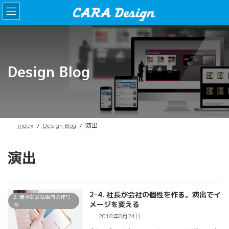
コ
ナ
ン
ビ
テ
ゲ
ン
ー
ツ
シ
へ
ョ
ス
ン
Design Blog
キ
に
ッ
移
プ
動
index
Design Blog
演出
演出
2-4. 社長が会社の個性を作る。演出でイ
2. 優秀な会社案内の作り
メージを変える
方
2018年8月24日