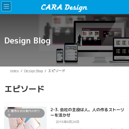
コ
ナ
ン
ビ
テ
ゲ
ン
ー
ツ
シ
へ
ョ
ス
ン
Design Blog
キ
に
ッ
移
プ
動
index
Design Blog
エピソード
エピソード
2-3. 会社の主役は人。人の作るストーリ
2. 優秀な会社案内の作り
ーを活かせ
方
2018年8月24日