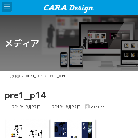
コ
ナ
ン
ビ
テ
ゲ
ン
ー
ツ
シ
へ
ョ
ス
ン
メディア
キ
に
ッ
移
プ
動
index
pre1_p14
pre1_p14
pre1_p14
最
2018年8月27日
2018年8月27日
carainc
終
更
新
日
時