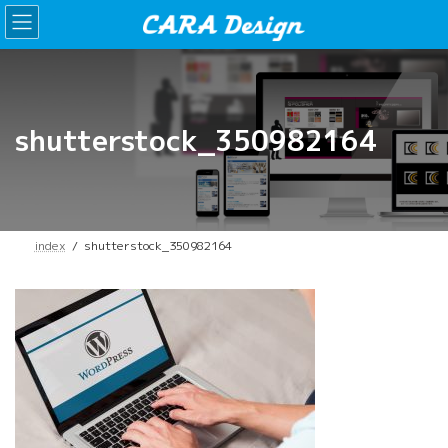
コ
ナ
ン
ビ
テ
ゲ
ン
ー
ツ
シ
へ
ョ
ス
ン
shutterstock_350982164
キ
に
ッ
移
プ
動
index
shutterstock_350982164