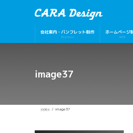
コ
ナ
ン
ビ
テ
ゲ
ン
ー
ツ
シ
会社案内・パンフレット制作
ホームページ
へ
ョ
Brochure
WEB
ス
ン
キ
に
ッ
移
プ
動
image37
index
image37